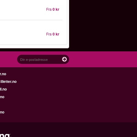
Fra
0 kr
Fra
0 kr
r.no
letter.no
l.no
.no
.no