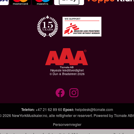
WE SUPPORT
Høyeste kredittverdighet
© Dun & Bradstreet 2026
Telefon
:
+47 21 62 89 60
Epost
:
helpdesk@ticmate.com
© 2026
NewYorkMusikaler.no
, alle rettigheter er reservert. Powered by
Ticmate AB
Personvernregler