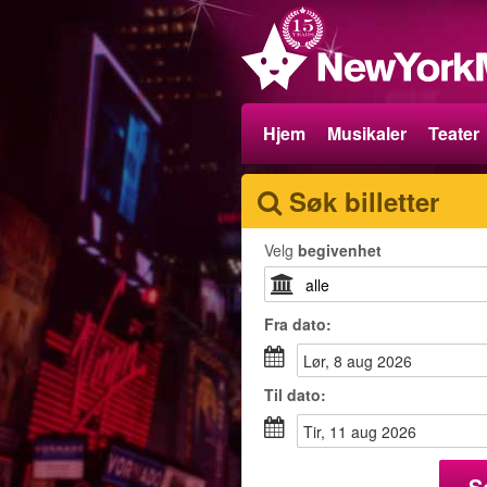
Hjem
Musikaler
Teater
Søk billetter
Velg
begivenhet
Fra
dato
:
lør, 8 aug 2026
Til
dato
:
tir, 11 aug 2026
S