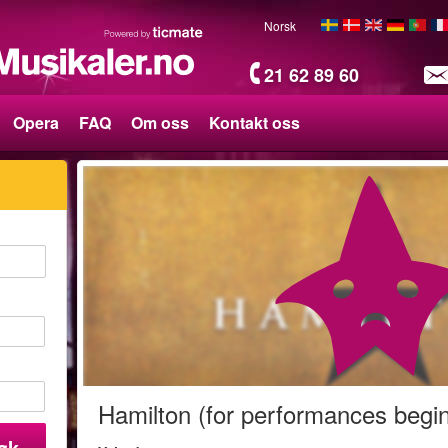
Norsk
21 62 89 60
Opera
FAQ
Om oss
Kontakt oss
Hamilton (for performances begi
øk