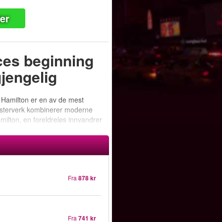
ter
ces beginning
gjengelig
 Hamilton er en av de mest
esterverk kombinerer moderne
amilton, en foreldreløs innvandrer
Fra
878 kr
Fra
741 kr