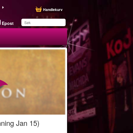
Handlekurv
Epost
Du har lagret dette
produktet på listen din
nning Jan 15)