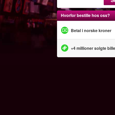
Hvorfor bestille hos oss?
Betal i norske kroner
+4 millioner solgte bille