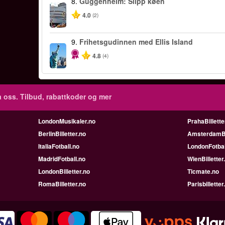
8.
Guggenheim: Slipp køen
4.0
(2)
9.
Frihetsgudinnen med Ellis Island
4.8
(4)
 oss. Tilbud, rabattkoder og mer
LondonMusikaler.no
PrahaBillette
BerlinBilletter.no
AmsterdamBil
ItaliaFotball.no
LondonFotbal
MadridFotball.no
WienBilletter
LondonBilletter.no
Ticmate.no
RomaBilletter.no
Parisbilletter