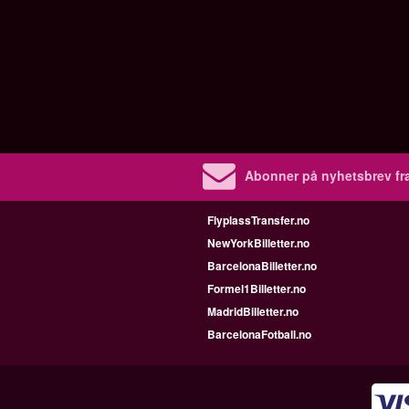
Abonner på nyhetsbrev fra
FlyplassTransfer.no
NewYorkBilletter.no
BarcelonaBilletter.no
Formel1Billetter.no
MadridBilletter.no
BarcelonaFotball.no