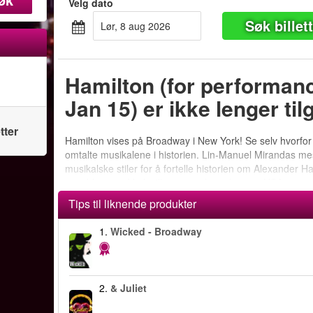
Velg dato
Søk billet
lør, 8 aug 2026
Hamilton (for performan
Jan 15) er ikke lenger til
tter
Hamilton vises på Broadway i New York! Se selv hvorfor
omtalte musikalene i historien. Lin-Manuel Mirandas m
musikalske stiler for å fortelle historien om Alexander H
som ble en nøkkelspiller i grunnleggelsen av USA.
Tips til liknende produkter
1.
Wicked - Broadway
2.
& Juliet