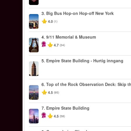
3.
Big Bus Hop-on Hop-off New York
4.0
(1)
4.
9/11 Memorial & Museum
4.7
(34)
5.
Empire State Building - Hurtig inngang
6.
Top of the Rock Observation Deck: Skip th
4.5
(95)
7.
Empire State Building
4.5
(58)