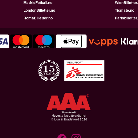
MadridFotball.no
WienBilletter
LondonBilletter.no
Ticmate.no
RomaBilletter.no
Parisbilletter
WE SUPPORT
Høyeste kredittverdighet
© Dun & Bradstreet 2026