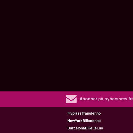
Abonner på nyhetsbrev fra
FlyplassTransfer.no
NewYorkBilletter.no
BarcelonaBilletter.no