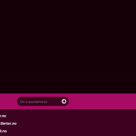
r.no
letter.no
l.no