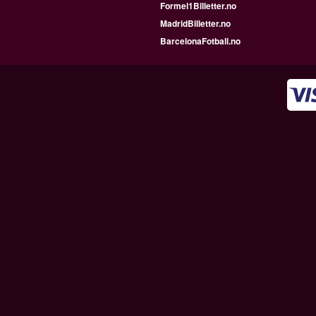
Formel1Billetter.no
MadridBilletter.no
BarcelonaFotball.no