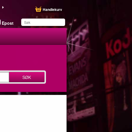
Handlekurv
Epost
Du har lagret dette
produktet på listen din