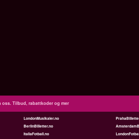
 oss. Tilbud, rabattkoder og mer
LondonMusikaler.no
PrahaBillette
BerlinBilletter.no
AmsterdamBil
ItaliaFotball.no
LondonFotbal